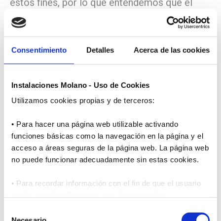
estos fines, por lo que entendemos que el
mismo es conforme a sus intereses y
respetuoso con sus derechos.
Consentimiento
Detalles
Acerca de las cookies
CATEGORÍAS DE DATOS: Recabamos su
información personal a través de diferentes
Instalaciones Molano - Uso de Cookies
medios y en general, la información personal
Utilizamos cookies propias y de terceros:
que tratamos se refiere a la categoría de
• Para hacer una página web utilizable activando
datos identificativos y de contacto, como
funciones básicas como la navegación en la página y el
pueden ser: Nombre y Apellidos, DNI,
acceso a áreas seguras de la página web. La página web
Teléfono, Dirección Postal, Empresa, Correo
no puede funcionar adecuadamente sin estas cookies.
electrónico, así como la dirección IP desde
• Para recordar información con el fin de que el usuario
donde accede al formulario de recogida de
pueda acceder al servicio con determinadas
datos.
características, por ejemplo, idioma, etc.
Selección
Necesario